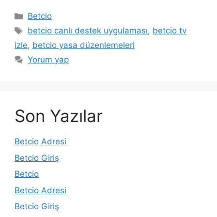
Kategoriler
Betcio
Etiketler
betcio canlı destek uygulaması
,
betcio tv
izle
,
betcio yasa düzenlemeleri
Yorum yap
Son Yazılar
Betcio Adresi
Betcio Giriş
Betcio
Betcio Adresi
Betcio Giriş