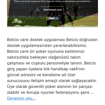
Betcio canlı destek uygulaması Betcio doğrudan
destek uygulamasından yararlanabilirsiniz.
Betcio canlı bir poker oyununa katılımınızı
sabırsızlıkla bekleyen olağanüstü takım
çalışması ve coşkulu personeliyle tanınır. Betcio
giriş yapan üyelere btk handikap vakfı’nın
güncel adresini ve kendisine ait özel
sunucusunu iletişim amaçlı olarak sağlayacaktır.
Üye olarak güvenilir poker alanının bir parçası
olabilir ve Avrupa oyunlar federasyonu şans …
Devamını oku…