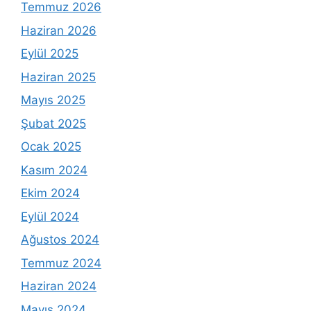
Temmuz 2026
Haziran 2026
Eylül 2025
Haziran 2025
Mayıs 2025
Şubat 2025
Ocak 2025
Kasım 2024
Ekim 2024
Eylül 2024
Ağustos 2024
Temmuz 2024
Haziran 2024
Mayıs 2024