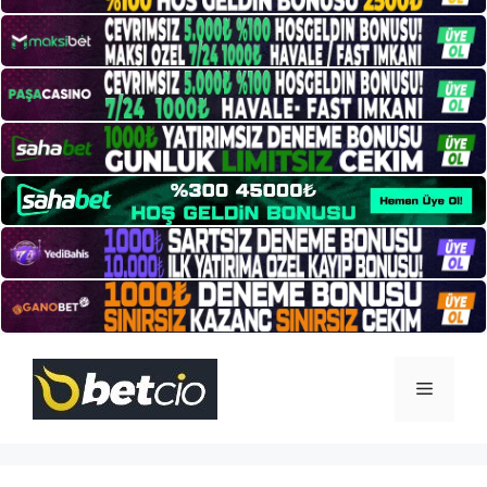
İçeriğe
atla
Menü