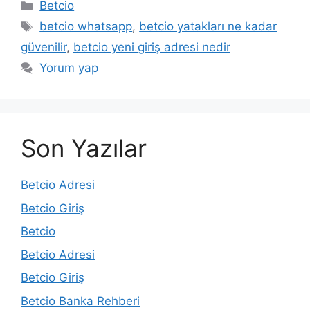
Kategoriler
Betcio
Etiketler
betcio whatsapp
,
betcio yatakları ne kadar
güvenilir
,
betcio yeni giriş adresi nedir
Yorum yap
Son Yazılar
Betcio Adresi
Betcio Giriş
Betcio
Betcio Adresi
Betcio Giriş
Betcio Banka Rehberi