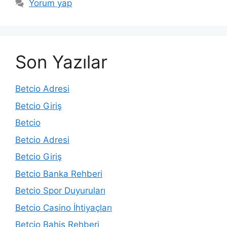
Yorum yap
Son Yazılar
Betcio Adresi
Betcio Giriş
Betcio
Betcio Adresi
Betcio Giriş
Betcio Banka Rehberi
Betcio Spor Duyuruları
Betcio Casino İhtiyaçları
Betcio Bahis Rehberi