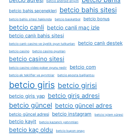
betcio adresi
betcio android erişim
betcio bahis sitesi
betcio bahis seçenekleri
betcio bonus
betcio bahis sitesi hakkında
betcio basketbol
betcio canli
betcio canli maç izle
betcio canlı bahis sitesi
betcio canlı destek
betcio canlı casino ve üyelik oyun tutkunları
betcio casino
betcio casino oyunları
betcio casino sitesi
betcio com
betcio casino video poker oyunu nedir
betcio ek teklifler ve ayrıntılar
betcio eposta bağlantısı
betcio giris
betcio girisi
betcio giriş adresi
betcio giris yap
betcio güncel
betcio güncel adres
betcio instagram
betcio güncel adresi
betcio i̇şlem süresi
betcio kayit
betcio kazançlı yatırımları
betcio kaç oldu
betcio kupon onayı