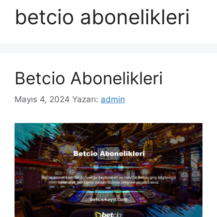
betcio abonelikleri
Betcio Abonelikleri
Mayıs 4, 2024
Yazarı:
admin