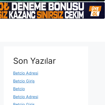
Son Yazılar
Betcio Adresi
Betcio Giriş
Betcio
Betcio Adresi
Betcio Giriş