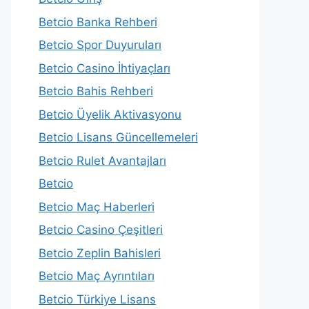
Betcio Banka Rehberi
Betcio Spor Duyuruları
Betcio Casino İhtiyaçları
Betcio Bahis Rehberi
Betcio Üyelik Aktivasyonu
Betcio Lisans Güncellemeleri
Betcio Rulet Avantajları
Betcio
Betcio Maç Haberleri
Betcio Casino Çeşitleri
Betcio Zeplin Bahisleri
Betcio Maç Ayrıntıları
Betcio Türkiye Lisans