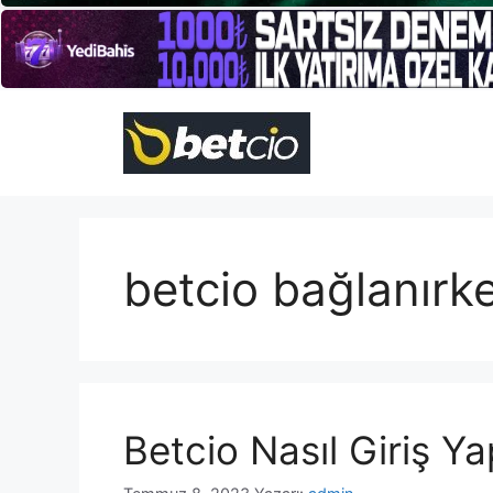
İçeriğe
atla
betcio bağlanırke
Betcio Nasıl Giriş Yap