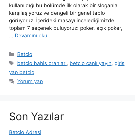
kullanıldığı bu bölümde ilk olarak bir sloganla
karşılaşıyoruz ve dengeli bir genel tablo
görüyoruz. İçerideki masayı incelediğimizde
toplam 7 seçenek buluyoruz: poker, açık poker,
…
Devamını oku…
Kategoriler
Betcio
Etiketler
betcio bahis oranları
,
betcio canlı yayın
,
giris
yap betcio
Yorum yap
Son Yazılar
Betcio Adresi