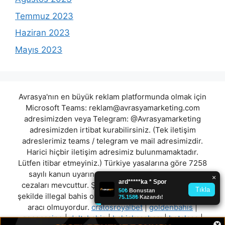
Temmuz 2023
Haziran 2023
Mayıs 2023
Avrasya'nın en büyük reklam platformunda olmak için
Microsoft Teams:
reklam@avrasyamarketing.com
adresimizden veya Telegram: @Avrasyamarketing
adresimizden irtibat kurabilirsiniz. (Tek iletişim
adreslerimiz teams / telegram ve mail adresimizdir.
Harici hiçbir iletişim adresimiz bulunmamaktadır.
Lütfen itibar etmeyiniz.) Türkiye yasalarına göre 7258
sayılı kanun uyarınca yasa dışı bahis oynamanın
cezaları mevcuttur. Şu an bulunduğunuz site hiç bir
şekilde illegal bahis oyunları oynatmıyor ve oynamaya
aracı olmuyordur.
cratosroyalbet
|
goldenbahis
|
gececasino
|
deltabahis
|
bahiskasabası
|
betclass
|
×