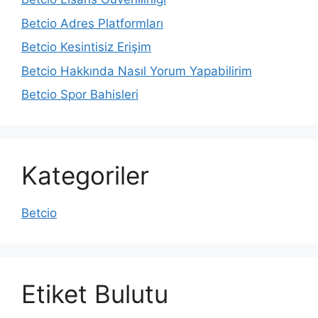
Betcio Adres Platformları
Betcio Kesintisiz Erişim
Betcio Hakkında Nasıl Yorum Yapabilirim
Betcio Spor Bahisleri
Kategoriler
Betcio
Etiket Bulutu