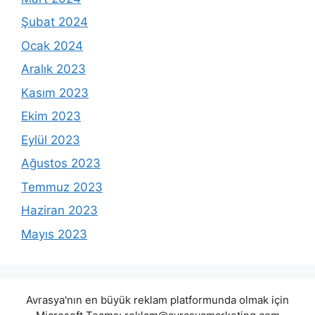
Şubat 2024
Ocak 2024
Aralık 2023
Kasım 2023
Ekim 2023
Eylül 2023
Ağustos 2023
Temmuz 2023
Haziran 2023
Mayıs 2023
Avrasya'nın en büyük reklam platformunda olmak için