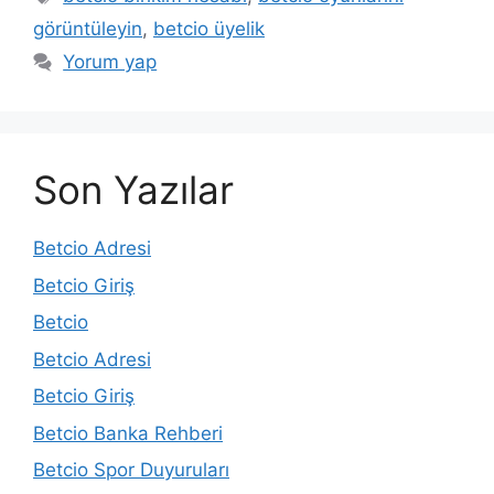
görüntüleyin
,
betcio üyelik
Yorum yap
Son Yazılar
Betcio Adresi
Betcio Giriş
Betcio
Betcio Adresi
Betcio Giriş
Betcio Banka Rehberi
Betcio Spor Duyuruları