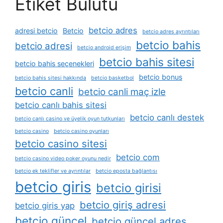
Etiket Bulutu
betcio adres
adresi betcio
Betcio
betcio adres ayrıntıları
betcio bahis
betcio adresi
betcio android erişim
betcio bahis sitesi
betcio bahis seçenekleri
betcio bonus
betcio bahis sitesi hakkında
betcio basketbol
betcio canli
betcio canli maç izle
betcio canlı bahis sitesi
betcio canlı destek
betcio canlı casino ve üyelik oyun tutkunları
betcio casino
betcio casino oyunları
betcio casino sitesi
betcio com
betcio casino video poker oyunu nedir
betcio ek teklifler ve ayrıntılar
betcio eposta bağlantısı
betcio giris
betcio girisi
betcio giriş adresi
betcio giris yap
betcio güncel
betcio güncel adres