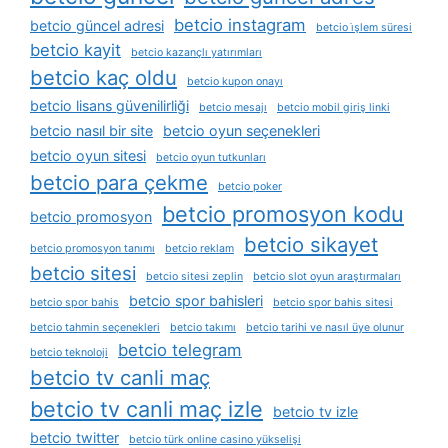
betcio instagram
betcio güncel adresi
betcio i̇şlem süresi
betcio kayit
betcio kazançlı yatırımları
betcio kaç oldu
betcio kupon onayı
betcio lisans güvenilirliği
betcio mesajı
betcio mobil giriş linki
betcio nasıl bir site
betcio oyun seçenekleri
betcio oyun sitesi
betcio oyun tutkunları
betcio para çekme
betcio poker
betcio promosyon kodu
betcio promosyon
betcio sikayet
betcio promosyon tanımı
betcio reklam
betcio sitesi
betcio sitesi zeplin
betcio slot oyun araştırmaları
betcio spor bahisleri
betcio spor bahis
betcio spor bahis sitesi
betcio tahmin seçenekleri
betcio takımı
betcio tarihi ve nasıl üye olunur
betcio telegram
betcio teknoloji
betcio tv canli maç
betcio tv canli maç izle
betcio tv izle
betcio twitter
betcio türk online casino yükselişi