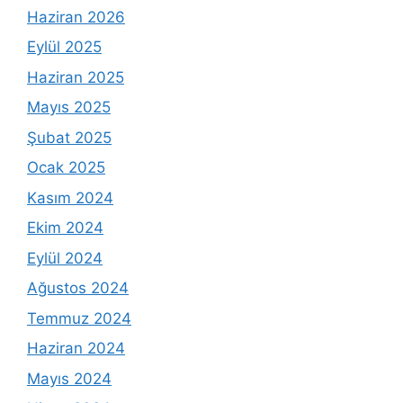
Haziran 2026
Eylül 2025
Haziran 2025
Mayıs 2025
Şubat 2025
Ocak 2025
Kasım 2024
Ekim 2024
Eylül 2024
Ağustos 2024
Temmuz 2024
Haziran 2024
Mayıs 2024