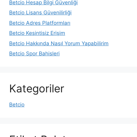
Betcio Hesap Bilgi Güvenliği
Betcio Lisans Güvenilirliği
Betcio Adres Platformları
Betcio Kesintisiz Erişim
Betcio Hakkında Nasıl Yorum Yapabilirim
Betcio Spor Bahisleri
Kategoriler
Betcio