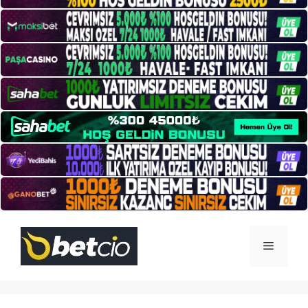
İçeriğe
atla
Menü