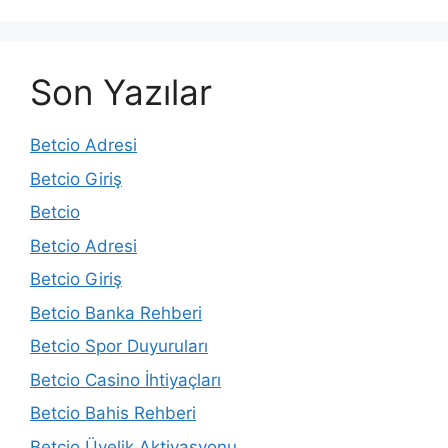
Son Yazılar
Betcio Adresi
Betcio Giriş
Betcio
Betcio Adresi
Betcio Giriş
Betcio Banka Rehberi
Betcio Spor Duyuruları
Betcio Casino İhtiyaçları
Betcio Bahis Rehberi
Betcio Üyelik Aktivasyonu