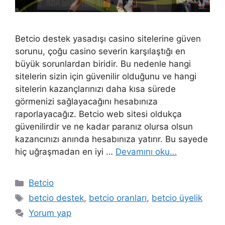
Betcio destek yasadışı casino sitelerine güven
sorunu, çoğu casino severin karşılaştığı en
büyük sorunlardan biridir. Bu nedenle hangi
sitelerin sizin için güvenilir olduğunu ve hangi
sitelerin kazançlarınızı daha kısa sürede
görmenizi sağlayacağını hesabınıza
raporlayacağız. Betcio web sitesi oldukça
güvenilirdir ve ne kadar paranız olursa olsun
kazancınızı anında hesabınıza yatırır. Bu sayede
hiç uğraşmadan en iyi …
Devamını oku…
Kategoriler
Betcio
Etiketler
betcio destek
,
betcio oranları
,
betcio üyelik
Yorum yap