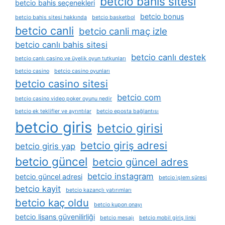
betcio bahis sitesi
betcio bahis seçenekleri
betcio bonus
betcio bahis sitesi hakkında
betcio basketbol
betcio canli
betcio canli maç izle
betcio canlı bahis sitesi
betcio canlı destek
betcio canlı casino ve üyelik oyun tutkunları
betcio casino
betcio casino oyunları
betcio casino sitesi
betcio com
betcio casino video poker oyunu nedir
betcio ek teklifler ve ayrıntılar
betcio eposta bağlantısı
betcio giris
betcio girisi
betcio giriş adresi
betcio giris yap
betcio güncel
betcio güncel adres
betcio instagram
betcio güncel adresi
betcio i̇şlem süresi
betcio kayit
betcio kazançlı yatırımları
betcio kaç oldu
betcio kupon onayı
betcio lisans güvenilirliği
betcio mesajı
betcio mobil giriş linki