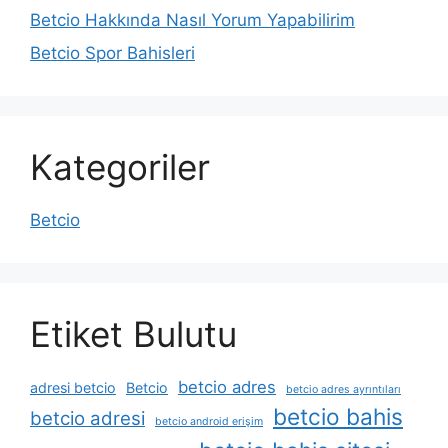
Betcio Hakkında Nasıl Yorum Yapabilirim
Betcio Spor Bahisleri
Kategoriler
Betcio
Etiket Bulutu
betcio adres
adresi betcio
Betcio
betcio adres ayrıntıları
betcio bahis
betcio adresi
betcio android erişim