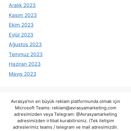
Aralık 2023
Kasım 2023
Ekim 2023
Eylül 2023
Ağustos 2023
Temmuz 2023
Haziran 2023
Mayıs 2023
Avrasya'nın en büyük reklam platformunda olmak için
Microsoft Teams:
reklam@avrasyamarketing.com
adresimizden veya Telegram: @Avrasyamarketing
adresimizden irtibat kurabilirsiniz. (Tek iletişim
adreslerimiz teams / telegram ve mail adresimizdir.