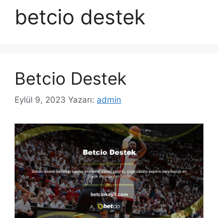
betcio destek
Betcio Destek
Eylül 9, 2023
Yazarı:
admin