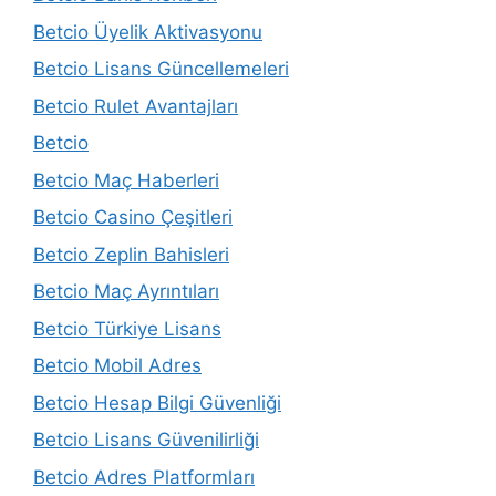
Betcio Üyelik Aktivasyonu
Betcio Lisans Güncellemeleri
Betcio Rulet Avantajları
Betcio
Betcio Maç Haberleri
Betcio Casino Çeşitleri
Betcio Zeplin Bahisleri
Betcio Maç Ayrıntıları
Betcio Türkiye Lisans
Betcio Mobil Adres
Betcio Hesap Bilgi Güvenliği
Betcio Lisans Güvenilirliği
Betcio Adres Platformları