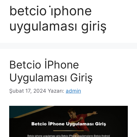
betcio i̇phone
uygulaması giriş
Betcio İPhone
Uygulaması Giriş
Şubat 17, 2024
Yazarı:
admin