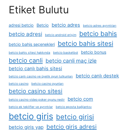
Etiket Bulutu
betcio adres
adresi betcio
Betcio
betcio adres ayrıntıları
betcio bahis
betcio adresi
betcio android erişim
betcio bahis sitesi
betcio bahis seçenekleri
betcio bonus
betcio bahis sitesi hakkında
betcio basketbol
betcio canli
betcio canli maç izle
betcio canlı bahis sitesi
betcio canlı destek
betcio canlı casino ve üyelik oyun tutkunları
betcio casino
betcio casino oyunları
betcio casino sitesi
betcio com
betcio casino video poker oyunu nedir
betcio ek teklifler ve ayrıntılar
betcio eposta bağlantısı
betcio giris
betcio girisi
betcio giriş adresi
betcio giris yap