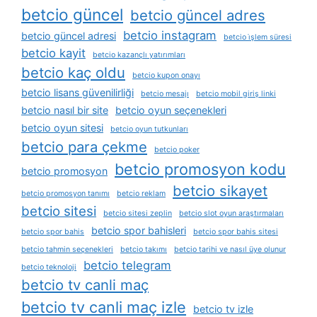
betcio güncel
betcio güncel adres
betcio instagram
betcio güncel adresi
betcio i̇şlem süresi
betcio kayit
betcio kazançlı yatırımları
betcio kaç oldu
betcio kupon onayı
betcio lisans güvenilirliği
betcio mesajı
betcio mobil giriş linki
betcio nasıl bir site
betcio oyun seçenekleri
betcio oyun sitesi
betcio oyun tutkunları
betcio para çekme
betcio poker
betcio promosyon kodu
betcio promosyon
betcio sikayet
betcio promosyon tanımı
betcio reklam
betcio sitesi
betcio sitesi zeplin
betcio slot oyun araştırmaları
betcio spor bahisleri
betcio spor bahis
betcio spor bahis sitesi
betcio tahmin seçenekleri
betcio takımı
betcio tarihi ve nasıl üye olunur
betcio telegram
betcio teknoloji
betcio tv canli maç
betcio tv canli maç izle
betcio tv izle