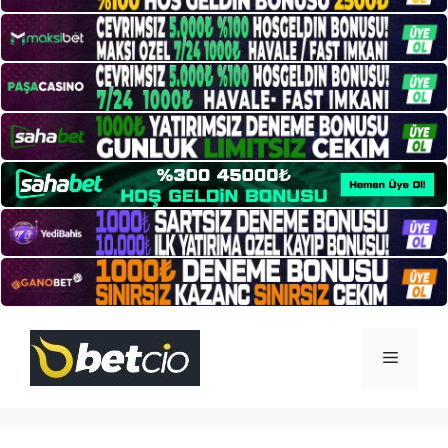
İçeriğe
atla
Menü