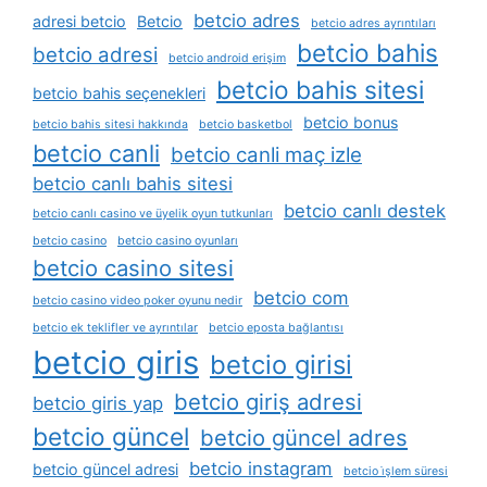
betcio adres
adresi betcio
Betcio
betcio adres ayrıntıları
betcio bahis
betcio adresi
betcio android erişim
betcio bahis sitesi
betcio bahis seçenekleri
betcio bonus
betcio bahis sitesi hakkında
betcio basketbol
betcio canli
betcio canli maç izle
betcio canlı bahis sitesi
betcio canlı destek
betcio canlı casino ve üyelik oyun tutkunları
betcio casino
betcio casino oyunları
betcio casino sitesi
betcio com
betcio casino video poker oyunu nedir
betcio ek teklifler ve ayrıntılar
betcio eposta bağlantısı
betcio giris
betcio girisi
betcio giriş adresi
betcio giris yap
betcio güncel
betcio güncel adres
betcio instagram
betcio güncel adresi
betcio i̇şlem süresi