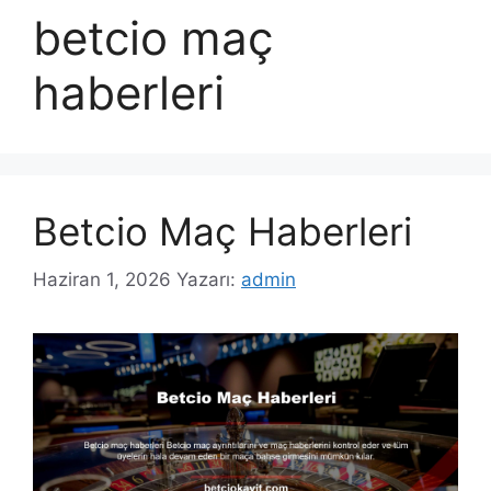
betcio maç
haberleri
Betcio Maç Haberleri
Haziran 1, 2026
Yazarı:
admin