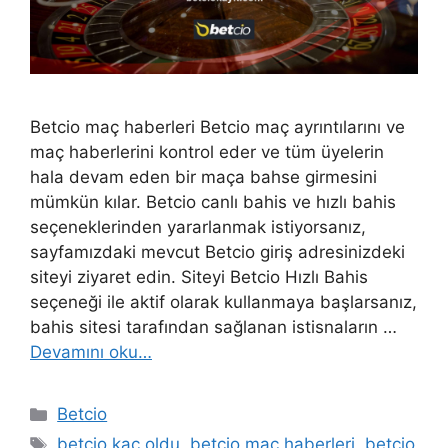
Betcio maç haberleri Betcio maç ayrıntılarını ve
maç haberlerini kontrol eder ve tüm üyelerin
hala devam eden bir maça bahse girmesini
mümkün kılar. Betcio canlı bahis ve hızlı bahis
seçeneklerinden yararlanmak istiyorsanız,
sayfamızdaki mevcut Betcio giriş adresinizdeki
siteyi ziyaret edin. Siteyi Betcio Hızlı Bahis
seçeneği ile aktif olarak kullanmaya başlarsanız,
bahis sitesi tarafından sağlanan istisnaların …
Devamını oku…
Kategoriler
Betcio
Etiketler
betcio kaç oldu
,
betcio maç haberleri
,
betcio