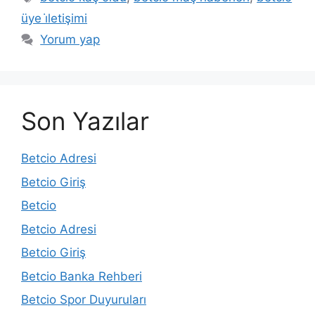
üye i̇letişimi
Yorum yap
Son Yazılar
Betcio Adresi
Betcio Giriş
Betcio
Betcio Adresi
Betcio Giriş
Betcio Banka Rehberi
Betcio Spor Duyuruları