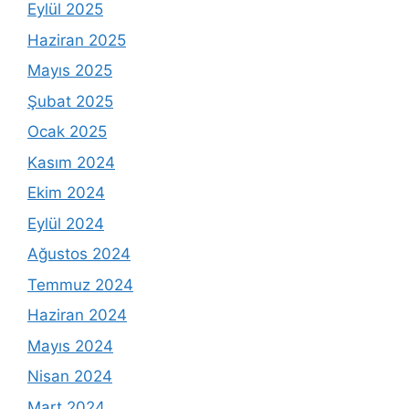
Eylül 2025
Haziran 2025
Mayıs 2025
Şubat 2025
Ocak 2025
Kasım 2024
Ekim 2024
Eylül 2024
Ağustos 2024
Temmuz 2024
Haziran 2024
Mayıs 2024
Nisan 2024
Mart 2024