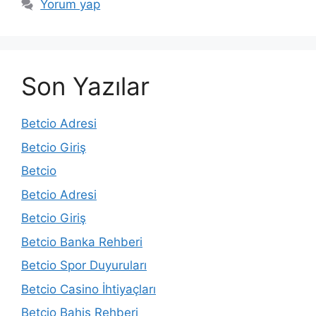
Yorum yap
Son Yazılar
Betcio Adresi
Betcio Giriş
Betcio
Betcio Adresi
Betcio Giriş
Betcio Banka Rehberi
Betcio Spor Duyuruları
Betcio Casino İhtiyaçları
Betcio Bahis Rehberi