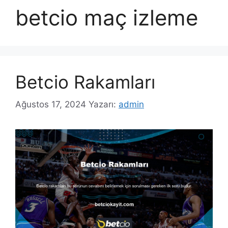
betcio maç izleme
Betcio Rakamları
Ağustos 17, 2024
Yazarı:
admin