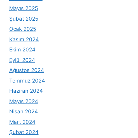
Mayıs 2025
Şubat 2025
Ocak 2025
Kasım 2024
Ekim 2024
Eylül 2024
Ağustos 2024
Temmuz 2024
Haziran 2024
Mayıs 2024
Nisan 2024
Mart 2024
Şubat 2024