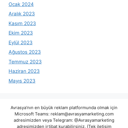
Ocak 2024
Aralık 2023
Kasım 2023
Ekim 2023
Eylül 2023
Ağustos 2023
Temmuz 2023
Haziran 2023
Mayıs 2023
Avrasya'nın en büyük reklam platformunda olmak için
Microsoft Teams:
reklam@avrasyamarketing.com
adresimizden veya Telegram: @Avrasyamarketing
adresimizden irtibat kurabilirsiniz. (Tek iletişim