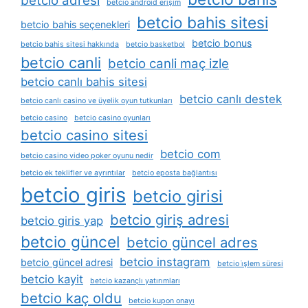
betcio adresi
betcio android erişim
betcio bahis sitesi
betcio bahis seçenekleri
betcio bonus
betcio bahis sitesi hakkında
betcio basketbol
betcio canli
betcio canli maç izle
betcio canlı bahis sitesi
betcio canlı destek
betcio canlı casino ve üyelik oyun tutkunları
betcio casino
betcio casino oyunları
betcio casino sitesi
betcio com
betcio casino video poker oyunu nedir
betcio ek teklifler ve ayrıntılar
betcio eposta bağlantısı
betcio giris
betcio girisi
betcio giriş adresi
betcio giris yap
betcio güncel
betcio güncel adres
betcio instagram
betcio güncel adresi
betcio i̇şlem süresi
betcio kayit
betcio kazançlı yatırımları
betcio kaç oldu
betcio kupon onayı