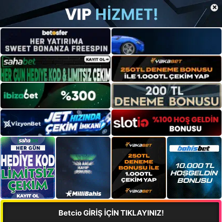
×
Betcio GİRİŞ İÇİN TIKLAYINIZ!