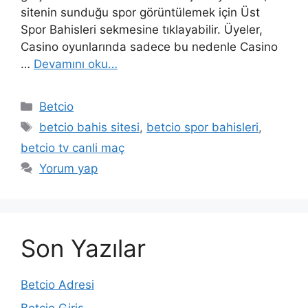
sitenin sunduğu spor görüntülemek için Üst
Spor Bahisleri sekmesine tıklayabilir. Üyeler,
Casino oyunlarında sadece bu nedenle Casino
…
Devamını oku…
Kategoriler
Betcio
Etiketler
betcio bahis sitesi
,
betcio spor bahisleri
,
betcio tv canli maç
Yorum yap
Son Yazılar
Betcio Adresi
Betcio Giriş