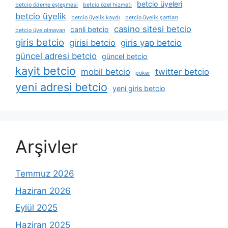
betcio üyeleri
betcio ödeme eşleşmesi
betcio özel hizmeti
betcio üyelik
betcio üyelik kaydı
betcio üyelik şartları
casino sitesi betcio
canli betcio
betcio üye olmayan
giris betcio
girisi betcio
giris yap betcio
güncel adresi betcio
güncel betcio
kayit betcio
mobil betcio
twitter betcio
poker
yeni adresi betcio
yeni giris betcio
Arşivler
Temmuz 2026
Haziran 2026
Eylül 2025
Haziran 2025