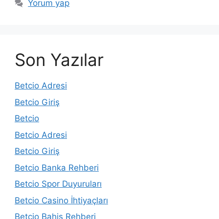
Yorum yap
Son Yazılar
Betcio Adresi
Betcio Giriş
Betcio
Betcio Adresi
Betcio Giriş
Betcio Banka Rehberi
Betcio Spor Duyuruları
Betcio Casino İhtiyaçları
Betcio Bahis Rehberi