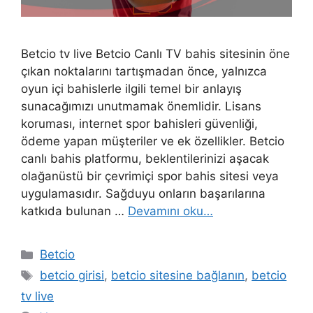
Betcio tv live Betcio Canlı TV bahis sitesinin öne
çıkan noktalarını tartışmadan önce, yalnızca
oyun içi bahislerle ilgili temel bir anlayış
sunacağımızı unutmamak önemlidir. Lisans
koruması, internet spor bahisleri güvenliği,
ödeme yapan müşteriler ve ek özellikler. Betcio
canlı bahis platformu, beklentilerinizi aşacak
olağanüstü bir çevrimiçi spor bahis sitesi veya
uygulamasıdır. Sağduyu onların başarılarına
katkıda bulunan …
Devamını oku…
Kategoriler
Betcio
Etiketler
betcio girisi
,
betcio sitesine bağlanın
,
betcio
tv live