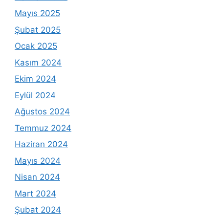
Mayıs 2025
Şubat 2025
Ocak 2025
Kasım 2024
Ekim 2024
Eylül 2024
Ağustos 2024
Temmuz 2024
Haziran 2024
Mayıs 2024
Nisan 2024
Mart 2024
Şubat 2024