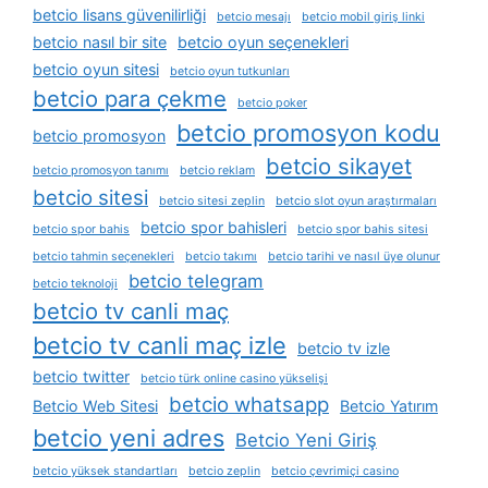
betcio lisans güvenilirliği
betcio mesajı
betcio mobil giriş linki
betcio nasıl bir site
betcio oyun seçenekleri
betcio oyun sitesi
betcio oyun tutkunları
betcio para çekme
betcio poker
betcio promosyon kodu
betcio promosyon
betcio sikayet
betcio promosyon tanımı
betcio reklam
betcio sitesi
betcio sitesi zeplin
betcio slot oyun araştırmaları
betcio spor bahisleri
betcio spor bahis
betcio spor bahis sitesi
betcio tahmin seçenekleri
betcio takımı
betcio tarihi ve nasıl üye olunur
betcio telegram
betcio teknoloji
betcio tv canli maç
betcio tv canli maç izle
betcio tv izle
betcio twitter
betcio türk online casino yükselişi
betcio whatsapp
Betcio Web Sitesi
Betcio Yatırım
betcio yeni adres
Betcio Yeni Giriş
betcio yüksek standartları
betcio zeplin
betcio çevrimiçi casino