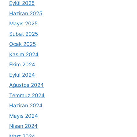
Eylül 2025
Haziran 2025
Mayıs 2025
Şubat 2025
Ocak 2025
Kasım 2024
Ekim 2024
Eylül 2024
Ağustos 2024
Temmuz 2024
Haziran 2024
Mayıs 2024
Nisan 2024
Mart 2024