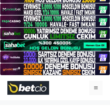
İçeriğe
atla
Menü