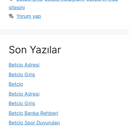
sitesini
Yorum yap
Son Yazılar
Betcio Adresi
Betcio Giriş
Betcio
Betcio Adresi
Betcio Giriş
Betcio Banka Rehberi
Betcio Spor Duyuruları