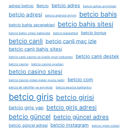
betcio adres
adresi betcio
Betcio
betcio adres ayrıntıları
betcio bahis
betcio adresi
betcio android erişim
betcio bahis sitesi
betcio bahis seçenekleri
betcio bonus
betcio bahis sitesi hakkında
betcio basketbol
betcio canli
betcio canli maç izle
betcio canlı bahis sitesi
betcio canlı destek
betcio canlı casino ve üyelik oyun tutkunları
betcio casino
betcio casino oyunları
betcio casino sitesi
betcio com
betcio casino video poker oyunu nedir
betcio ek teklifler ve ayrıntılar
betcio eposta bağlantısı
betcio giris
betcio girisi
betcio giriş adresi
betcio giris yap
betcio güncel
betcio güncel adres
betcio instagram
betcio güncel adresi
betcio i̇şlem süresi