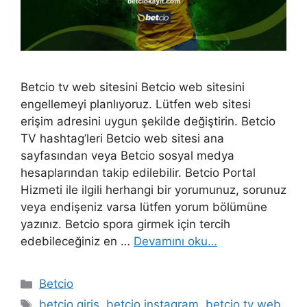
Betcio tv web sitesini Betcio web sitesini
engellemeyi planlıyoruz. Lütfen web sitesi
erişim adresini uygun şekilde değiştirin. Betcio
TV hashtag’leri Betcio web sitesi ana
sayfasından veya Betcio sosyal medya
hesaplarından takip edilebilir. Betcio Portal
Hizmeti ile ilgili herhangi bir yorumunuz, sorunuz
veya endişeniz varsa lütfen yorum bölümüne
yazınız. Betcio spora girmek için tercih
edebileceğiniz en …
Devamını oku…
Kategoriler
Betcio
Etiketler
betcio giris
,
betcio instagram
,
betcio tv web