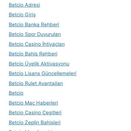
Betcio Adresi
Betcio Giriş
Betcio Banka Rehberi
Betcio Spor Duyuruları
Betcio Casino İhtiyaçları
Betcio Bahis Rehberi
Betcio Üyelik Aktivasyonu
Betcio Lisans Güncellemeleri
Betcio Rulet Avantajları
Betcio
Betcio Maç Haberleri
Betcio Casino Çeşitleri
Betcio Zeplin Bahisleri