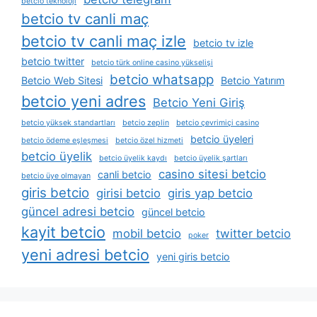
betcio teknoloji
betcio tv canli maç
betcio tv canli maç izle
betcio tv izle
betcio twitter
betcio türk online casino yükselişi
betcio whatsapp
Betcio Web Sitesi
Betcio Yatırım
betcio yeni adres
Betcio Yeni Giriş
betcio yüksek standartları
betcio zeplin
betcio çevrimiçi casino
betcio üyeleri
betcio ödeme eşleşmesi
betcio özel hizmeti
betcio üyelik
betcio üyelik kaydı
betcio üyelik şartları
casino sitesi betcio
canli betcio
betcio üye olmayan
giris betcio
girisi betcio
giris yap betcio
güncel adresi betcio
güncel betcio
kayit betcio
mobil betcio
twitter betcio
poker
yeni adresi betcio
yeni giris betcio