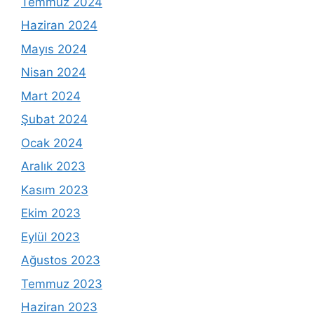
Temmuz 2024
Haziran 2024
Mayıs 2024
Nisan 2024
Mart 2024
Şubat 2024
Ocak 2024
Aralık 2023
Kasım 2023
Ekim 2023
Eylül 2023
Ağustos 2023
Temmuz 2023
Haziran 2023