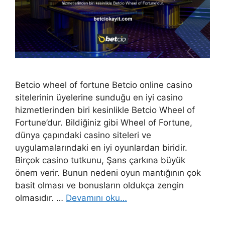
Betcio wheel of fortune Betcio online casino
sitelerinin üyelerine sunduğu en iyi casino
hizmetlerinden biri kesinlikle Betcio Wheel of
Fortune’dur. Bildiğiniz gibi Wheel of Fortune,
dünya çapındaki casino siteleri ve
uygulamalarındaki en iyi oyunlardan biridir.
Birçok casino tutkunu, Şans çarkına büyük
önem verir. Bunun nedeni oyun mantığının çok
basit olması ve bonusların oldukça zengin
olmasıdır. …
Devamını oku…