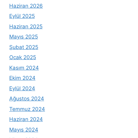
Haziran 2026
Eylül 2025
Haziran 2025
Mayıs 2025
Şubat 2025
Ocak 2025
Kasım 2024
Ekim 2024
Eylül 2024
Ağustos 2024
Temmuz 2024
Haziran 2024
Mayıs 2024