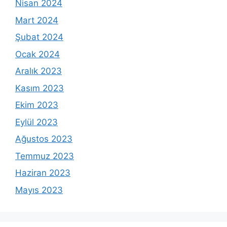
Nisan 2024
Mart 2024
Şubat 2024
Ocak 2024
Aralık 2023
Kasım 2023
Ekim 2023
Eylül 2023
Ağustos 2023
Temmuz 2023
Haziran 2023
Mayıs 2023