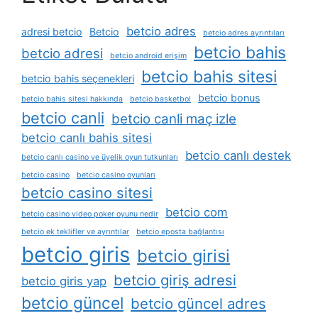
betcio adres
adresi betcio
Betcio
betcio adres ayrıntıları
betcio bahis
betcio adresi
betcio android erişim
betcio bahis sitesi
betcio bahis seçenekleri
betcio bonus
betcio bahis sitesi hakkında
betcio basketbol
betcio canli
betcio canli maç izle
betcio canlı bahis sitesi
betcio canlı destek
betcio canlı casino ve üyelik oyun tutkunları
betcio casino
betcio casino oyunları
betcio casino sitesi
betcio com
betcio casino video poker oyunu nedir
betcio ek teklifler ve ayrıntılar
betcio eposta bağlantısı
betcio giris
betcio girisi
betcio giriş adresi
betcio giris yap
betcio güncel
betcio güncel adres