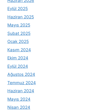
Haziran 2026
Eylül 2025
Haziran 2025
Mayıs 2025
Şubat 2025
Ocak 2025
Kasım 2024
Ekim 2024
Eylül 2024
Ağustos 2024
Temmuz 2024
Haziran 2024
Mayıs 2024
Nisan 2024