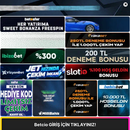
×
Betcio GİRİŞ İÇİN TIKLAYINIZ!