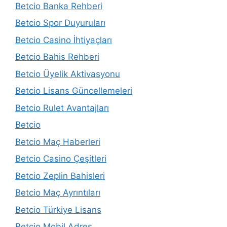
Betcio Banka Rehberi
Betcio Spor Duyuruları
Betcio Casino İhtiyaçları
Betcio Bahis Rehberi
Betcio Üyelik Aktivasyonu
Betcio Lisans Güncellemeleri
Betcio Rulet Avantajları
Betcio
Betcio Maç Haberleri
Betcio Casino Çeşitleri
Betcio Zeplin Bahisleri
Betcio Maç Ayrıntıları
Betcio Türkiye Lisans
Betcio Mobil Adres