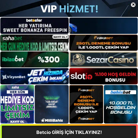
×
Betcio GİRİŞ İÇİN TIKLAYINIZ!