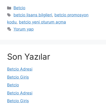
Kategoriler
Betcio
Etiketler
betcio lisans bilgileri
,
betcio promosyon
kodu
,
betcio yeni oturum açma
Yorum yap
Son Yazılar
Betcio Adresi
Betcio Giriş
Betcio
Betcio Adresi
Betcio Giriş