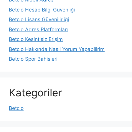
Betcio Hesap Bilgi Güvenliği
Betcio Lisans Güvenilirliği
Betcio Adres Platformları
Betcio Kesintisiz Erişim
Betcio Hakkında Nasıl Yorum Yapabilirim
Betcio Spor Bahisleri
Kategoriler
Betcio