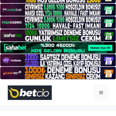
İçeriğe
atla
Menü