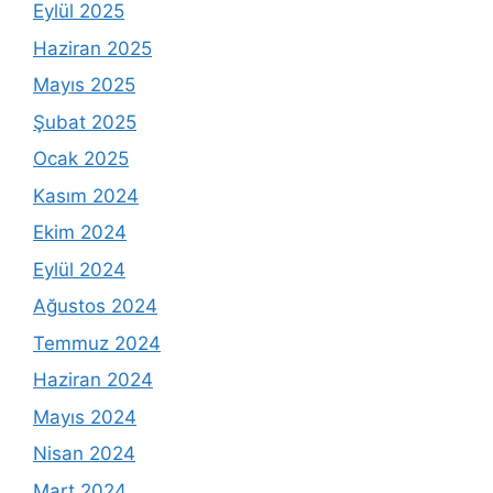
Eylül 2025
Haziran 2025
Mayıs 2025
Şubat 2025
Ocak 2025
Kasım 2024
Ekim 2024
Eylül 2024
Ağustos 2024
Temmuz 2024
Haziran 2024
Mayıs 2024
Nisan 2024
Mart 2024