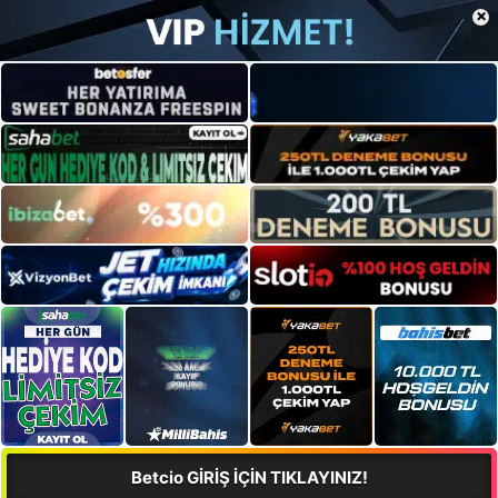
×
Betcio GİRİŞ İÇİN TIKLAYINIZ!