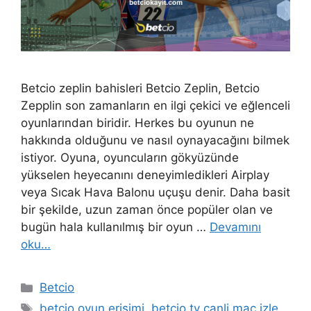
Betcio zeplin bahisleri Betcio Zeplin, Betcio
Zepplin son zamanların en ilgi çekici ve eğlenceli
oyunlarından biridir. Herkes bu oyunun ne
hakkında olduğunu ve nasıl oynayacağını bilmek
istiyor. Oyuna, oyuncuların gökyüzünde
yükselen heyecanını deneyimledikleri Airplay
veya Sıcak Hava Balonu uçuşu denir. Daha basit
bir şekilde, uzun zaman önce popüler olan ve
bugün hala kullanılmış bir oyun …
Devamını
oku…
Kategoriler
Betcio
Etiketler
betcio oyun erişimi
,
betcio tv canli maç izle
,