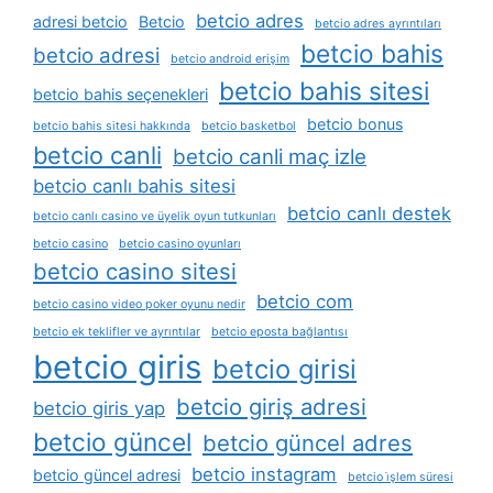
betcio adres
adresi betcio
Betcio
betcio adres ayrıntıları
betcio bahis
betcio adresi
betcio android erişim
betcio bahis sitesi
betcio bahis seçenekleri
betcio bonus
betcio bahis sitesi hakkında
betcio basketbol
betcio canli
betcio canli maç izle
betcio canlı bahis sitesi
betcio canlı destek
betcio canlı casino ve üyelik oyun tutkunları
betcio casino
betcio casino oyunları
betcio casino sitesi
betcio com
betcio casino video poker oyunu nedir
betcio ek teklifler ve ayrıntılar
betcio eposta bağlantısı
betcio giris
betcio girisi
betcio giriş adresi
betcio giris yap
betcio güncel
betcio güncel adres
betcio instagram
betcio güncel adresi
betcio i̇şlem süresi