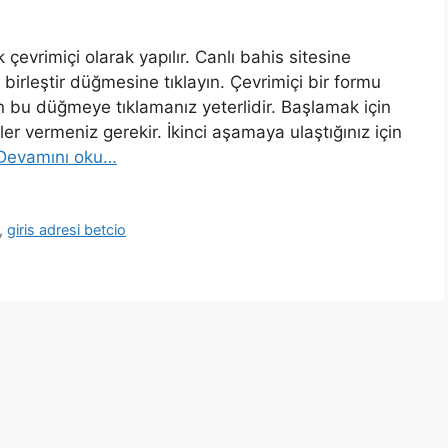
k çevrimiçi olarak yapılır. Canlı bahis sitesine
birleştir düğmesine tıklayın. Çevrimiçi bir formu
 bu düğmeye tıklamanız yeterlidir. Başlamak için
er vermeniz gerekir. İkinci aşamaya ulaştığınız için
Devamını oku…
,
giris adresi betcio