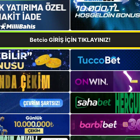
Betcio GİRİŞ İÇİN TIKLAYINIZ!