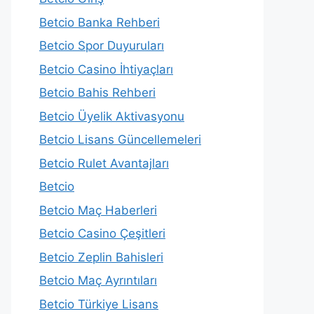
Betcio Banka Rehberi
Betcio Spor Duyuruları
Betcio Casino İhtiyaçları
Betcio Bahis Rehberi
Betcio Üyelik Aktivasyonu
Betcio Lisans Güncellemeleri
Betcio Rulet Avantajları
Betcio
Betcio Maç Haberleri
Betcio Casino Çeşitleri
Betcio Zeplin Bahisleri
Betcio Maç Ayrıntıları
Betcio Türkiye Lisans