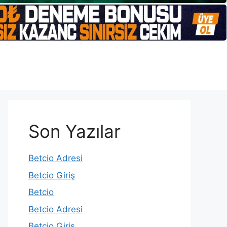
Son Yazılar
Betcio Adresi
Betcio Giriş
Betcio
Betcio Adresi
Betcio Giriş