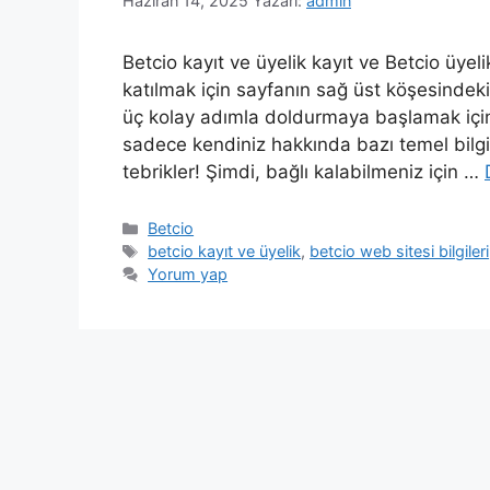
Haziran 14, 2025
Yazarı:
admin
Betcio kayıt ve üyelik kayıt ve Betcio üyeli
katılmak için sayfanın sağ üst köşesindeki 
üç kolay adımla doldurmaya başlamak için
sadece kendiniz hakkında bazı temel bilgil
tebrikler! Şimdi, bağlı kalabilmeniz için …
Kategoriler
Betcio
Etiketler
betcio kayıt ve üyelik
,
betcio web sitesi bilgileri
Yorum yap