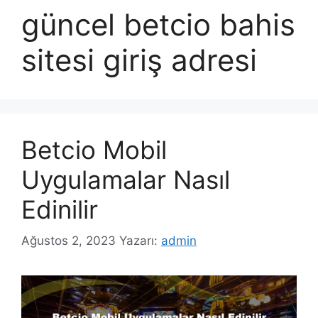
güncel betcio bahis
sitesi giriş adresi
Betcio Mobil
Uygulamalar Nasıl
Edinilir
Ağustos 2, 2023
Yazarı:
admin