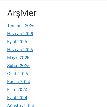
Arşivler
Temmuz 2026
Haziran 2026
Eylül 2025
Haziran 2025
Mayıs 2025
Şubat 2025
Ocak 2025
Kasım 2024
Ekim 2024
Eylül 2024
Ağustos 2024