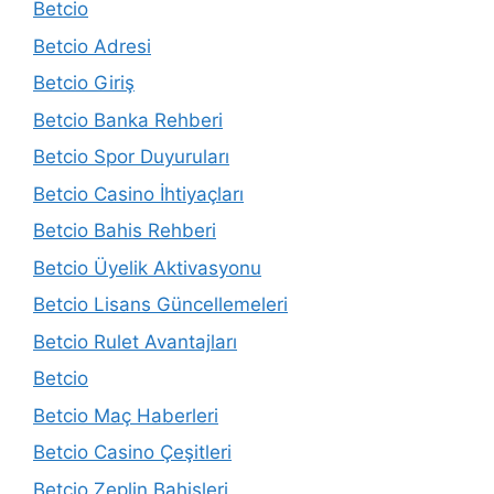
Betcio
Betcio Adresi
Betcio Giriş
Betcio Banka Rehberi
Betcio Spor Duyuruları
Betcio Casino İhtiyaçları
Betcio Bahis Rehberi
Betcio Üyelik Aktivasyonu
Betcio Lisans Güncellemeleri
Betcio Rulet Avantajları
Betcio
Betcio Maç Haberleri
Betcio Casino Çeşitleri
Betcio Zeplin Bahisleri