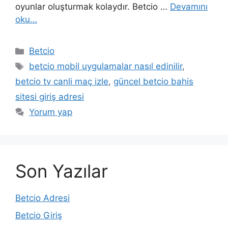
oyunlar oluşturmak kolaydır. Betcio …
Devamını
oku…
Kategoriler
Betcio
Etiketler
betcio mobil uygulamalar nasıl edinilir
,
betcio tv canli maç izle
,
güncel betcio bahis
sitesi giriş adresi
Yorum yap
Son Yazılar
Betcio Adresi
Betcio Giriş