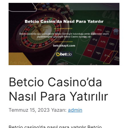
Betcio Casino’da
Nasıl Para Yatırılır
Temmuz 15, 2023
Yazarı:
admin
Betcio casino’da nasıl para yatırılır Betcio