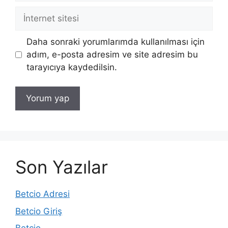
İnternet
sitesi
Daha sonraki yorumlarımda kullanılması için
adım, e-posta adresim ve site adresim bu
tarayıcıya kaydedilsin.
Son Yazılar
Betcio Adresi
Betcio Giriş