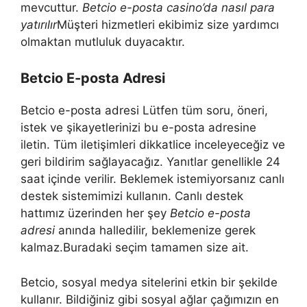
mevcuttur.
Betcio e-posta casino’da nasıl para
yatırılır
Müşteri hizmetleri ekibimiz size yardımcı
olmaktan mutluluk duyacaktır.
Betcio E-posta Adresi
Betcio e-posta adresi Lütfen tüm soru, öneri,
istek ve şikayetlerinizi bu e-posta adresine
iletin. Tüm iletişimleri dikkatlice inceleyeceğiz ve
geri bildirim sağlayacağız. Yanıtlar genellikle 24
saat içinde verilir. Beklemek istemiyorsanız canlı
destek sistemimizi kullanın. Canlı destek
hattımız üzerinden her şey
Betcio e-posta
adresi
anında halledilir, beklemenize gerek
kalmaz.Buradaki seçim tamamen size ait.
Betcio, sosyal medya sitelerini etkin bir şekilde
kullanır. Bildiğiniz gibi sosyal ağlar çağımızın en