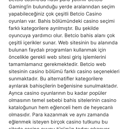
Gaming’in bulunduğu yerde aralarından seçim
yapabileceğiniz çok çeşitli Betcio Casino
oyunları var. Bahis bölümündeki casino seçimi
farklı kategorilere ayrılmıştır. Bu şekilde
oyuncuya yardımcı olur. Betcio bahis alanı çok
çeşitli içerikler sunar. Web sitesinin bu alanında
bulunan faydalı programları kullanmak için
öncelikle gerekli web sitesi giriş işlemlerini
tamamlamanız gerekmektedir. Betcio web
sitesinin casino bölümü farklı casino seçenekleri
sunmaktadır. Bu alternatifler kategorilere
ayrılarak bahisçilerin beğenisine sunulmaktadır.
Ayrıca casino oyunlarının bu kadar popüler
olmasının temel sebebi bahis sitelerinin casino
kataloğunun hem eğlenceli hem de heyecanlı
olmasıdır. Para kazanmak ve aynı zamanda
eğlenmek isteyen birçok casino tutkunu bu