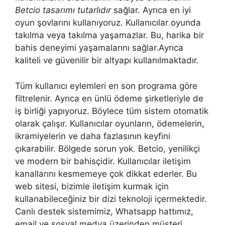
Betcio tasarımı tutarlıdır
sağlar. Ayrıca en iyi
oyun şovlarını kullanıyoruz. Kullanıcılar oyunda
takılma veya takılma yaşamazlar. Bu, harika bir
bahis deneyimi yaşamalarını sağlar.Ayrıca
kaliteli ve güvenilir bir altyapı kullanılmaktadır.
Tüm kullanıcı eylemleri en son programa göre
filtrelenir. Ayrıca en ünlü ödeme şirketleriyle de
iş birliği yapıyoruz. Böylece tüm sistem otomatik
olarak çalışır. Kullanıcılar oyunların, ödemelerin,
ikramiyelerin ve daha fazlasının keyfini
çıkarabilir. Bölgede sorun yok. Betcio, yenilikçi
ve modern bir bahisçidir. Kullanıcılar iletişim
kanallarını kesmemeye çok dikkat ederler. Bu
web sitesi, bizimle iletişim kurmak için
kullanabileceğiniz bir dizi teknoloji içermektedir.
Canlı destek sistemimiz, Whatsapp hattımız,
email ve sosyal medya üzerinden müşteri