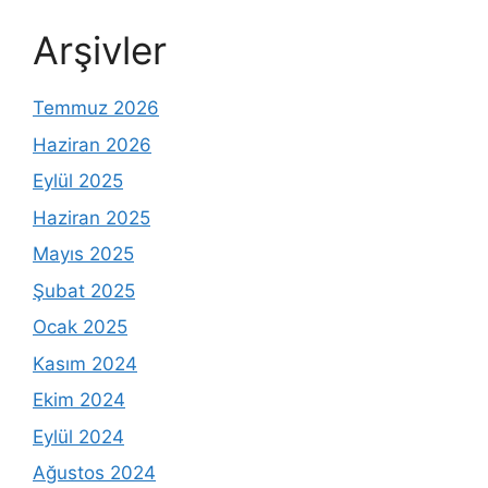
Arşivler
Temmuz 2026
Haziran 2026
Eylül 2025
Haziran 2025
Mayıs 2025
Şubat 2025
Ocak 2025
Kasım 2024
Ekim 2024
Eylül 2024
Ağustos 2024