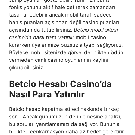
fonksiyonunu aktif hale getirerek zamandan
tasarruf edebilir ancak mobil tarafı sadece
bahis puanları açısından değil casino puanları
açısından da tutabilirsiniz.
Betcio mobil sitesi
casino’da nasıl para yatırılır
mobil casino
kurarken üyelerimize buzsuz altyapı sağlıyoruz.
Böylece mobil sitenizde görsel derinlikten ödün
vermeden canlı casino oyunlarının keyfini
çıkarabilirsiniz.
Betcio Hesabı Casino’da
Nasıl Para Yatırılır
Betcio hesap kapatma süreci hakkında birkaç
soru. Ancak günümüzün derinlemesine analizi,
bu soruları yanıtlamamızı da sağlıyor. Bununla
birlikte, reenkarnasyon daha az hedef gerektirir.