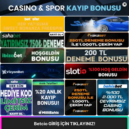
×
Betcio GİRİŞ İÇİN TIKLAYINIZ!