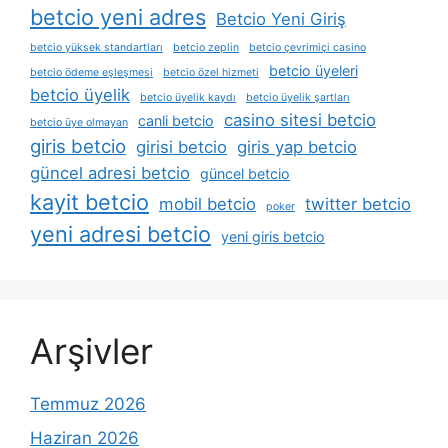
betcio yeni adres
Betcio Yeni Giriş
betcio yüksek standartları
betcio zeplin
betcio çevrimiçi casino
betcio üyeleri
betcio ödeme eşleşmesi
betcio özel hizmeti
betcio üyelik
betcio üyelik kaydı
betcio üyelik şartları
casino sitesi betcio
canli betcio
betcio üye olmayan
giris betcio
girisi betcio
giris yap betcio
güncel adresi betcio
güncel betcio
kayit betcio
mobil betcio
twitter betcio
poker
yeni adresi betcio
yeni giris betcio
Arşivler
Temmuz 2026
Haziran 2026