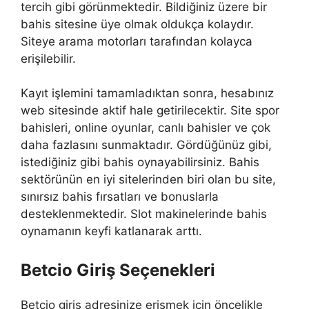
tercih gibi görünmektedir. Bildiğiniz üzere bir
bahis sitesine üye olmak oldukça kolaydır.
Siteye arama motorları tarafından kolayca
erişilebilir.
Kayıt işlemini tamamladıktan sonra, hesabınız
web sitesinde aktif hale getirilecektir. Site spor
bahisleri, online oyunlar, canlı bahisler ve çok
daha fazlasını sunmaktadır. Gördüğünüz gibi,
istediğiniz gibi bahis oynayabilirsiniz. Bahis
sektörünün en iyi sitelerinden biri olan bu site,
sınırsız bahis fırsatları ve bonuslarla
desteklenmektedir. Slot makinelerinde bahis
oynamanın keyfi katlanarak arttı.
Betcio Giriş Seçenekleri
Betcio giriş adresinize erişmek için öncelikle