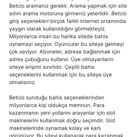
Betcio aramanız gerekir. Arama yapmak için site
adını arama motoruna girmeniz yeterlidir.
Betcio
giriş seçenekleri
birçok farklı internet ortamında
yaygın olarak kullanıldığını görmekteyiz.
Milyonlarca insan bu harika sitede bahis
oynamayı seçiyor. Oyuncular bu siteye gelmeyi
çok seviyor. Aboneler, adrese bağlanmak için
adres çubuğunu kullanır. Üye olmayanların
siteye erişimi sınırlıdır. Çeşitli bahis
seçeneklerini kullanmak için bu siteye üye
olmalısınız.
Betcio sunduğu bahis seçeneklerinden
milyonlarca kişi oldukça memnun. Para
kazanmanın yeni yollarını arayanlar için slot
makinelerini kullanmak doğru seçimdir. Slot
makinelerinde oynamak kolay ve karlı
görünüyor. Bu siteyi kullanarak para kazanmak