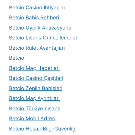
Betcio Casino İhtiyaçları
Betcio Bahis Rehberi
Betcio Üyelik Aktivasyonu
Betcio Lisans Güncellemeleri
Betcio Rulet Avantajları
Betcio
Betcio Maç Haberleri
Betcio Casino Çeşitleri
Betcio Zeplin Bahisleri
Betcio Maç Ayrıntıları
Betcio Türkiye Lisans
Betcio Mobil Adres
Betcio Hesap Bilgi Güvenliği