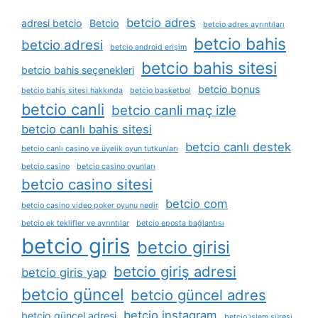
betcio adres
adresi betcio
Betcio
betcio adres ayrıntıları
betcio bahis
betcio adresi
betcio android erişim
betcio bahis sitesi
betcio bahis seçenekleri
betcio bonus
betcio bahis sitesi hakkında
betcio basketbol
betcio canli
betcio canli maç izle
betcio canlı bahis sitesi
betcio canlı destek
betcio canlı casino ve üyelik oyun tutkunları
betcio casino
betcio casino oyunları
betcio casino sitesi
betcio com
betcio casino video poker oyunu nedir
betcio ek teklifler ve ayrıntılar
betcio eposta bağlantısı
betcio giris
betcio girisi
betcio giriş adresi
betcio giris yap
betcio güncel
betcio güncel adres
betcio instagram
betcio güncel adresi
betcio i̇şlem süresi