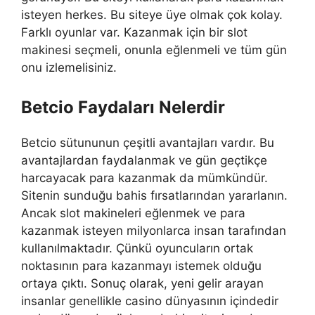
isteyen herkes. Bu siteye üye olmak çok kolay.
Farklı oyunlar var. Kazanmak için bir slot
makinesi seçmeli, onunla eğlenmeli ve tüm gün
onu izlemelisiniz.
Betcio Faydaları Nelerdir
Betcio sütununun çeşitli avantajları vardır. Bu
avantajlardan faydalanmak ve gün geçtikçe
harcayacak para kazanmak da mümkündür.
Sitenin sunduğu bahis fırsatlarından yararlanın.
Ancak slot makineleri eğlenmek ve para
kazanmak isteyen milyonlarca insan tarafından
kullanılmaktadır. Çünkü oyuncuların ortak
noktasının para kazanmayı istemek olduğu
ortaya çıktı. Sonuç olarak, yeni gelir arayan
insanlar genellikle casino dünyasının içindedir