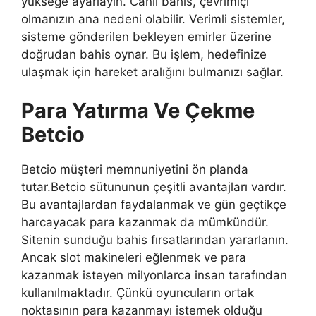
yükseğe ayarlayın. Canlı bahis, çevrimiçi
olmanızın ana nedeni olabilir. Verimli sistemler,
sisteme gönderilen bekleyen emirler üzerine
doğrudan bahis oynar. Bu işlem, hedefinize
ulaşmak için hareket aralığını bulmanızı sağlar.
Para Yatırma Ve Çekme
Betcio
Betcio müşteri memnuniyetini ön planda
tutar.Betcio sütununun çeşitli avantajları vardır.
Bu avantajlardan faydalanmak ve gün geçtikçe
harcayacak para kazanmak da mümkündür.
Sitenin sunduğu bahis fırsatlarından yararlanın.
Ancak slot makineleri eğlenmek ve para
kazanmak isteyen milyonlarca insan tarafından
kullanılmaktadır. Çünkü oyuncuların ortak
noktasının para kazanmayı istemek olduğu