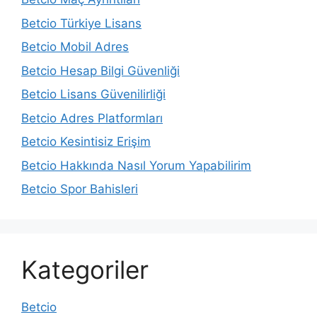
Betcio Türkiye Lisans
Betcio Mobil Adres
Betcio Hesap Bilgi Güvenliği
Betcio Lisans Güvenilirliği
Betcio Adres Platformları
Betcio Kesintisiz Erişim
Betcio Hakkında Nasıl Yorum Yapabilirim
Betcio Spor Bahisleri
Kategoriler
Betcio