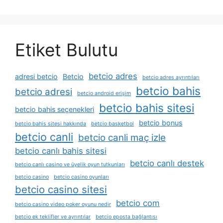
Etiket Bulutu
betcio adres
adresi betcio
Betcio
betcio adres ayrıntıları
betcio bahis
betcio adresi
betcio android erişim
betcio bahis sitesi
betcio bahis seçenekleri
betcio bonus
betcio bahis sitesi hakkında
betcio basketbol
betcio canli
betcio canli maç izle
betcio canlı bahis sitesi
betcio canlı destek
betcio canlı casino ve üyelik oyun tutkunları
betcio casino
betcio casino oyunları
betcio casino sitesi
betcio com
betcio casino video poker oyunu nedir
betcio ek teklifler ve ayrıntılar
betcio eposta bağlantısı