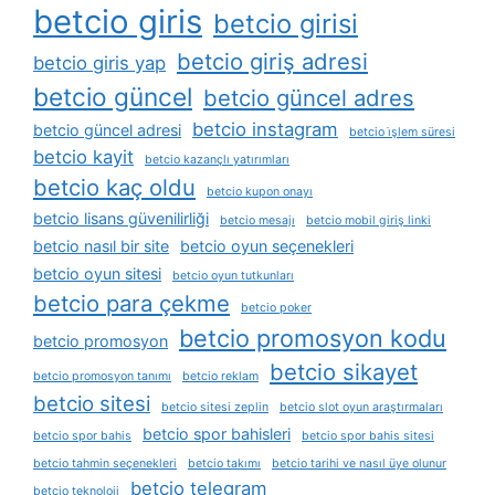
betcio giris
betcio girisi
betcio giriş adresi
betcio giris yap
betcio güncel
betcio güncel adres
betcio instagram
betcio güncel adresi
betcio i̇şlem süresi
betcio kayit
betcio kazançlı yatırımları
betcio kaç oldu
betcio kupon onayı
betcio lisans güvenilirliği
betcio mesajı
betcio mobil giriş linki
betcio nasıl bir site
betcio oyun seçenekleri
betcio oyun sitesi
betcio oyun tutkunları
betcio para çekme
betcio poker
betcio promosyon kodu
betcio promosyon
betcio sikayet
betcio promosyon tanımı
betcio reklam
betcio sitesi
betcio sitesi zeplin
betcio slot oyun araştırmaları
betcio spor bahisleri
betcio spor bahis
betcio spor bahis sitesi
betcio tahmin seçenekleri
betcio takımı
betcio tarihi ve nasıl üye olunur
betcio telegram
betcio teknoloji