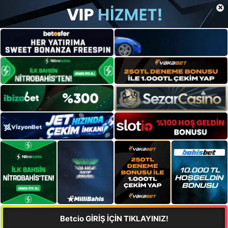
×
Betcio GİRİŞ İÇİN TIKLAYINIZ!